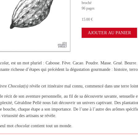
broché
96 pages
15.00 €
colat
, est un mot pluriel : Cabosse. Fève. Cacao. Poudre. Masse. Grué. Beurre
nante richesse d’étapes qui précèdent la dégustation gourmande : histoire, terroi
livre
Chocolat(s)
révèle cet itinéraire mal connu, commencé dans une terre loint
le récit de son aventure personnelle, au fil de sa découverte savante, sensuelle 
lexité, Géraldine Pellé nous fait découvrir un univers captivant. Des plantation
e bouche, chaque étape a son importance. De l’une à l’autre des arômes spécifi
a virtuosité des artisans se révèle.
seul mot
chocolat
contient tout un monde.