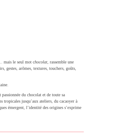
… mais le seul mot c
hocolat
, rassemble une
rs, gestes, arômes, textures, touchers, goûts,
aine.
et passionnée du chocolat et de toute sa
s tropicales jusqu’aux ateliers, du cacaoyer à
ques émergent, l’identité des origines s’exprime