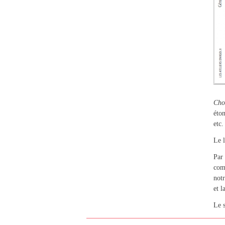
Cho
éton
etc.
Le 
Par 
comp
notr
et l
Le 