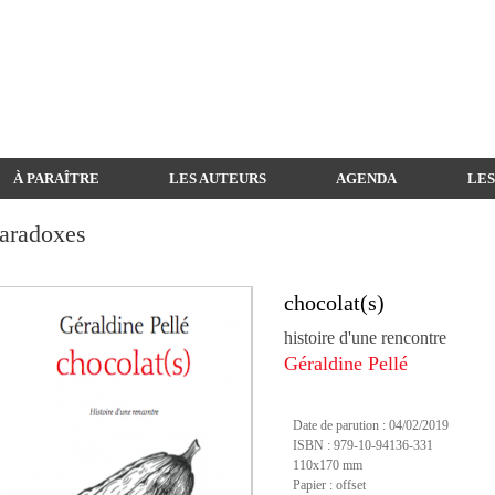
À PARAÎTRE
LES AUTEURS
AGENDA
LES
aradoxes
chocolat(s)
histoire d'une rencontre
Géraldine Pellé
Date de parution : 04/02/2019
ISBN : 979-10-94136-331
110x170 mm
Papier : offset